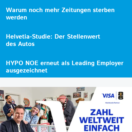
Warum noch mehr Zeitungen sterben
werden
Helvetia-Studie: Der Stellenwert
des Autos
HYPO NOE erneut als Leading Employer
ausgezeichnet