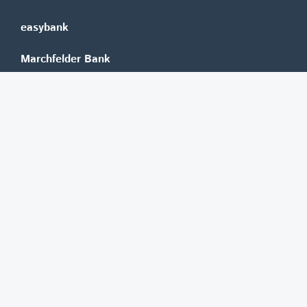
easybank
Marchfelder Bank
Versicherungen
Vienna Insurance Group
UNIQA
Wiener Städtische
Generali
Allianz
GRAWE