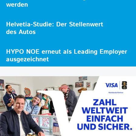
werden
Helvetia-Studie: Der Stellenwert
des Autos
HYPO NOE erneut als Leading Employer
ausgezeichnet