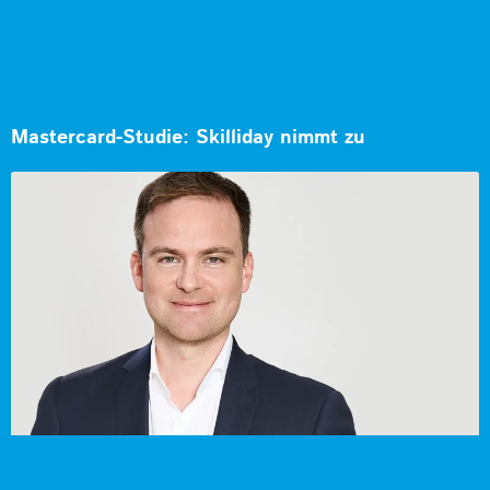
Mastercard-Studie: Skilliday nimmt zu