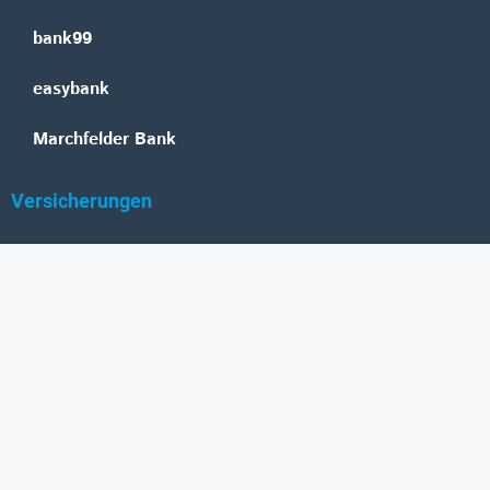
bank99
easybank
Marchfelder Bank
Versicherungen
Vienna Insurance Group
UNIQA
Wiener Städtische
Generali
Allianz