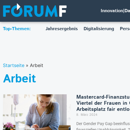
Innovation|D
Top-Themen:
Jahresergebnis
Digitalisierung
Pers
Startseite
»
Arbeit
Arbeit
Mastercard-Finanzstu
Viertel der Frauen in
Arbeitsplatz fair entl
8. März 2024
Der Gender Pay Gap beeinflusst
finanziellen Unabhängigkeit. 