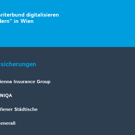
iterbund digitalisieren
dern“ in Wien
rsicherungen
ienna Insurance Group
NIQA
iener Städtische
enerali