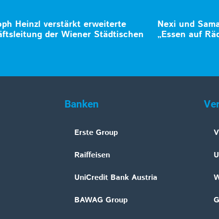
oph Heinzl verstärkt erweiterte
Nexi und Samar
ftsleitung der Wiener Städtischen
„Essen auf Rä
Banken
Ve
Erste Group
V
Raiffeisen
U
UniCredit Bank Austria
W
BAWAG Group
G