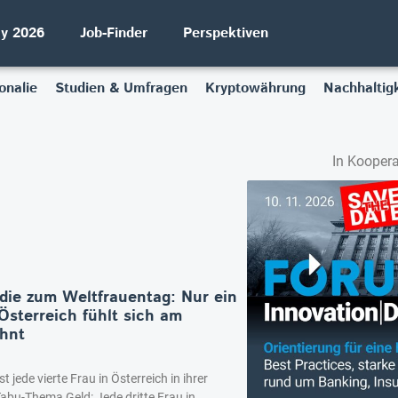
ay 2026
Job-Finder
Perspektiven
onalie
Studien & Umfragen
Kryptowährung
Nachhaltigk
In Koopera
die zum Weltfrauentag: Nur ein
 Österreich fühlt sich am
ohnt
 jede vierte Frau in Österreich in ihrer
Tabu-Thema Geld: Jede dritte Frau in