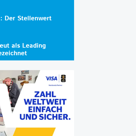
e: Der Stellenwert
ut als Leading
ezeichnet