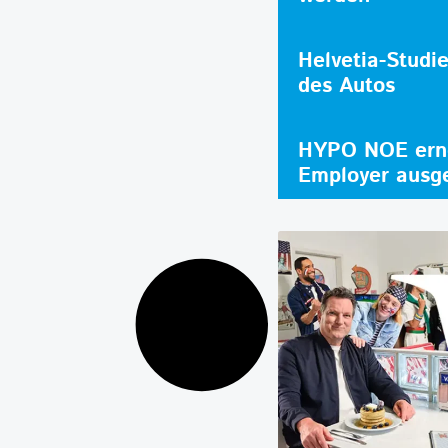
Helvetia-Studi
des Autos
HYPO NOE erne
Employer ausg