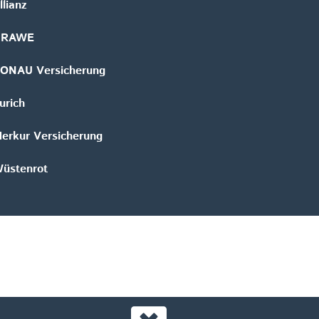
llianz
GRAWE
ONAU Versicherung
urich
erkur Versicherung
üstenrot