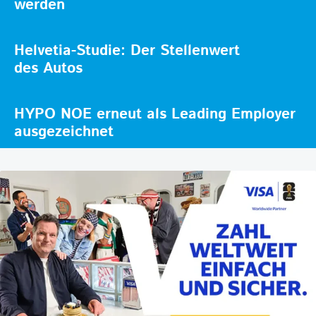
werden
Helvetia-Studie: Der Stellenwert
des Autos
HYPO NOE erneut als Leading Employer
ausgezeichnet