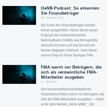
OeNB-Podcast: So erkennen
Sie Finanzbetrüger
28. Oktober 2024
Die Tricks der Finanzbetrüger werden
immer ausgefeilter. Hören Sie im neuen
Podcast der Oesterreichischen
Nationalbank (OeNB), wie Betrugsfälle
ablaufen können und wie Sie sich am
besten dagegen schützen. Gast dieser
neuen Folge ist Fiona Springer, FMA.
FMA warnt vor Betrügern, die
sich als vermeintliche FMA-
Mitarbeiter ausgeben
14. Mai 2021
Die Finanzmarktaufsichtsbehörde
Österreichs (FMA) warnt vor Betrügern, die
sich als FMA-Mitarbeiter ausgeben – meist
unter dem Namen „Denis Miller“. Ziel: