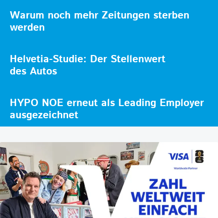
Warum noch mehr Zeitungen sterben
werden
Helvetia-Studie: Der Stellenwert
des Autos
HYPO NOE erneut als Leading Employer
ausgezeichnet