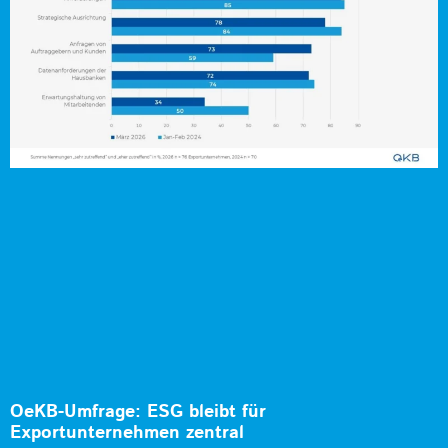
OeKB-Umfrage: ESG bleibt für
Exportunternehmen zentral