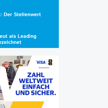
e: Der Stellenwert
ut als Leading
ezeichnet