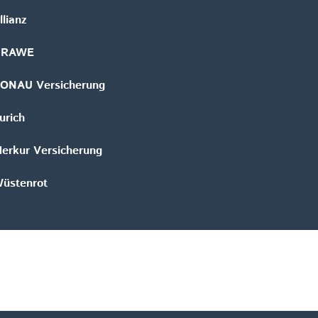
llianz
GRAWE
ONAU Versicherung
urich
erkur Versicherung
üstenrot