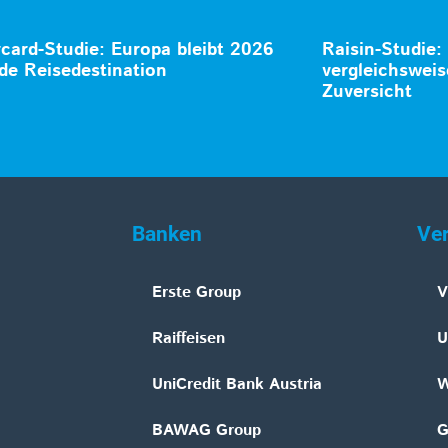
card-Studie: Europa bleibt 2026
Raisin-Studie:
de Reisedestination
vergleichsweis
Zuversicht
Banken
Ve
Erste Group
V
Raiffeisen
U
UniCredit Bank Austria
W
BAWAG Group
G