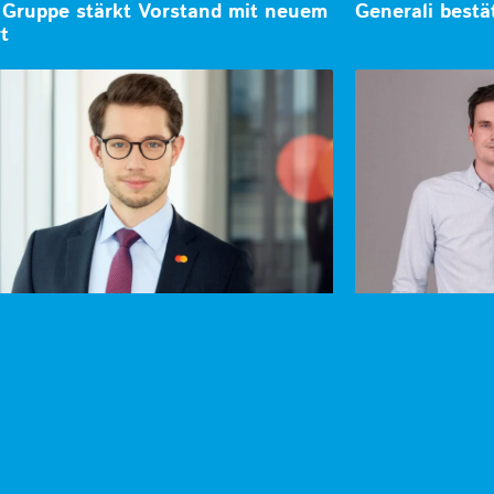
Gruppe stärkt Vorstand mit neuem
Generali best
t