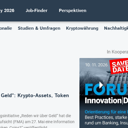
ay 2026
Job-Finder
Perspektiven
onalie
Studien & Umfragen
Kryptowährung
Nachhaltigk
In Koopera
Geld“: Krypto-Assets, Token
sinitiative „Reden wir über Geld“ hat die
ufsicht (FMA) am 27. Mai eine Information
en, Coins?“ veröffentlicht.