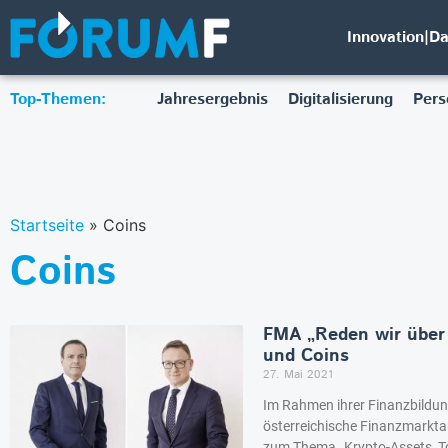
Innovation|D
Top-Themen:
Jahresergebnis
Digitalisierung
Pers
Startseite
»
Coins
Coins
FMA „Reden wir über 
und Coins
27. Mai 2021
Im Rahmen ihrer Finanzbildung
österreichische Finanzmarkta
zum Thema „Krypto-Assets, Tok