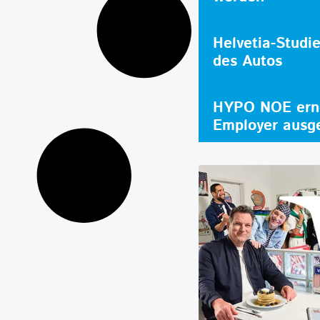
Helvetia-Studi
des Autos
HYPO NOE erne
Employer ausg