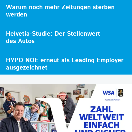
Warum noch mehr Zeitungen sterben
werden
Helvetia-Studie: Der Stellenwert
des Autos
HYPO NOE erneut als Leading Employer
ausgezeichnet