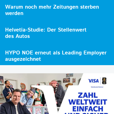
Warum noch mehr Zeitungen sterben
werden
Helvetia-Studie: Der Stellenwert
des Autos
HYPO NOE erneut als Leading Employer
ausgezeichnet