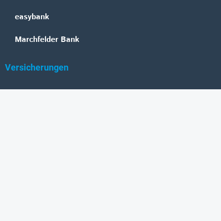
easybank
Marchfelder Bank
Versicherungen
Vienna Insurance Group
UNIQA
Wiener Städtische
Generali
Allianz
GRAWE