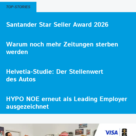
TOP-STORIES
Santander Star Seller Award 2026
Warum noch mehr Zeitungen sterben
werden
Helvetia-Studie: Der Stellenwert
des Autos
HYPO NOE erneut als Leading Employer
ausgezeichnet