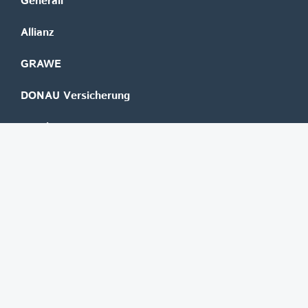
Generali
Allianz
GRAWE
DONAU Versicherung
Zurich
Merkur Versicherung
Wüstenrot
©
REGAL Verlagsgesellschaft m.b.H.