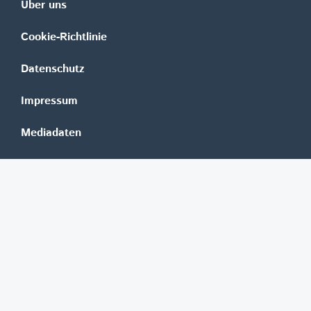
Über uns
Cookie-Richtlinie
Datenschutz
Impressum
Mediadaten
Banken
Erste Group
Raiffeisen
UniCredit Bank Austria
BAWAG Group