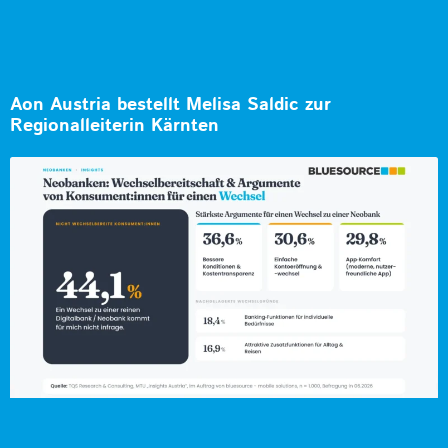
Aon Austria bestellt Melisa Saldic zur
Regionalleiterin Kärnten