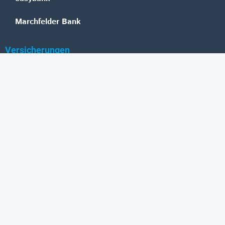
Marchfelder Bank
Versicherungen
Vienna Insurance Group
UNIQA
Wiener Städtische
Generali
Allianz
GRAWE
DONAU Versicherung