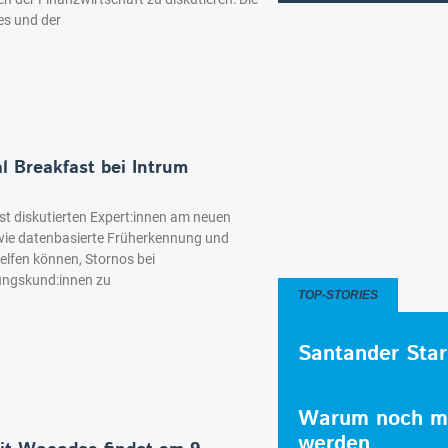
es und der
l Breakfast bei Intrum
t diskutierten Expert:innen am neuen
 wie datenbasierte Früherkennung und
elfen können, Stornos bei
ungskund:innen zu
TOP-STORIES
Santander Star
Warum noch me
werden