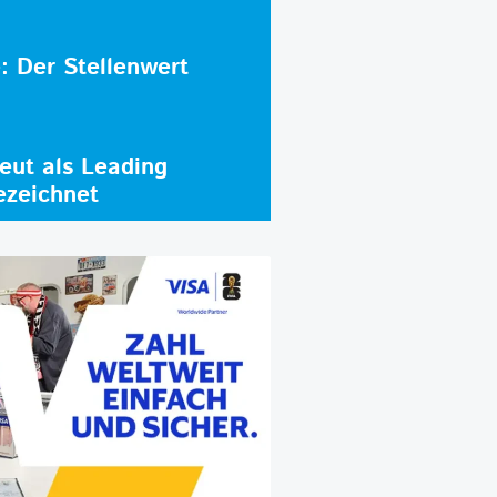
e: Der Stellenwert
ut als Leading
ezeichnet