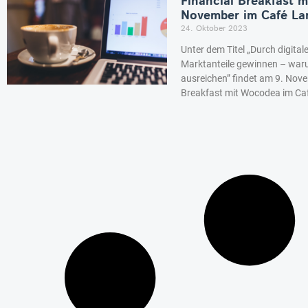
Financial Breakfast 
November im Café La
24. Oktober 2023
Unter dem Titel „Durch digi
Marktanteile gewinnen – waru
ausreichen” findet am 9. Nov
Breakfast mit Wocodea im Caf