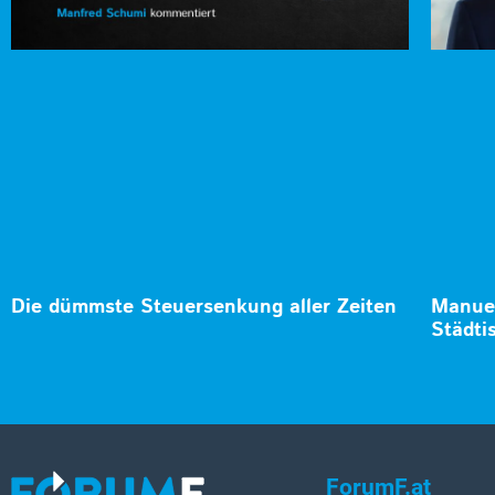
Die dümmste Steuersenkung aller Zeiten
Manuel
Städti
ForumF.at