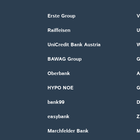
Erste Group
V
Raiffeisen
U
UniCredit Bank Austria
W
BAWAG Group
G
Oberbank
A
HYPO NOE
bank99
D
easybank
Z
Marchfelder Bank
M