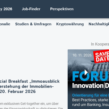
ay 2026
Job-Finder
Perspektiven
onalie
Studien & Umfragen
Kryptowährung
Nachhaltigk
In Koopera
ial Breakfast „Immoausblick
rstehung der Immobilien-
20. Februar 2026
em exklusiven Get-together ein, um über
 der Finanzwirtschaft zu diskutieren: Die