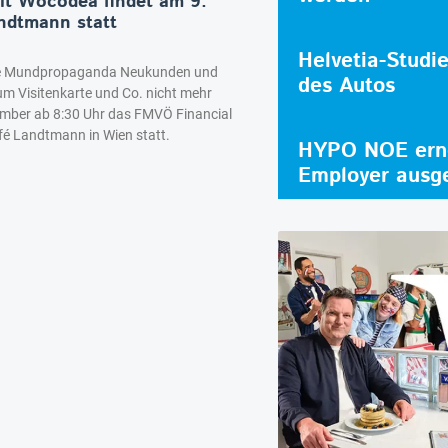
mit Wocodea findet am 9.
ndtmann statt
Helvetia-Studi
tale Mundpropaganda Neukunden und
des Autos
m Visitenkarte und Co. nicht mehr
ember ab 8:30 Uhr das FMVÖ Financial
é Landtmann in Wien statt.
HYPO NOE erne
Employer ausg