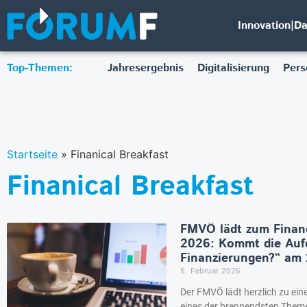
Innovation|D
Top-Themen:
Jahresergebnis
Digitalisierung
Pers
Startseite
»
Finanical Breakfast
Finanical Breakfast
FMVÖ lädt zum Financ
2026: Kommt die Aufe
Finanzierungen?“ am 
5. Februar 2026
Der FMVÖ lädt herzlich zu ein
eines der brennendsten Themen