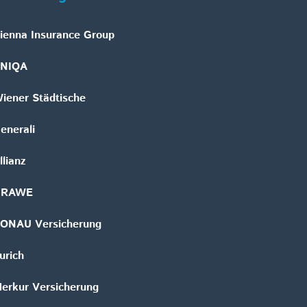
ienna Insurance Group
NIQA
iener Städtische
enerali
llianz
GRAWE
ONAU Versicherung
urich
erkur Versicherung