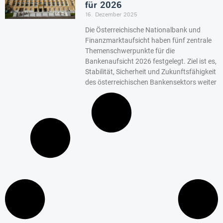
für 2026
16. Dezember 2025
Die Österreichische Nationalbank und
Finanzmarktaufsicht haben fünf zentrale
Themenschwerpunkte für die
Bankenaufsicht 2026 festgelegt. Ziel ist es,
Stabilität, Sicherheit und Zukunftsfähigkeit
des österreichischen Bankensektors weiter