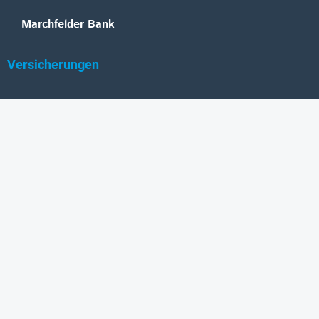
Marchfelder Bank
Versicherungen
Vienna Insurance Group
UNIQA
Wiener Städtische
Generali
Allianz
GRAWE
DONAU Versicherung