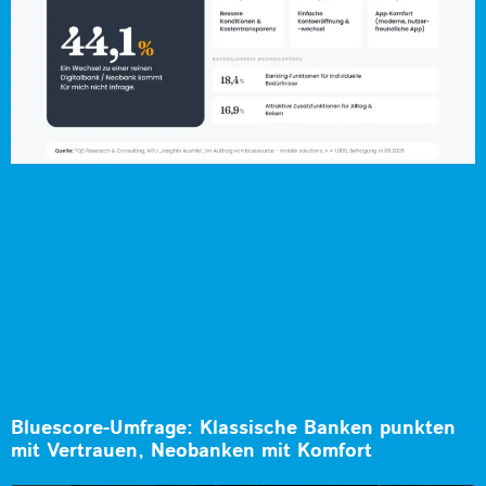
Bluescore-Umfrage: Klassische Banken punkten
mit Vertrauen, Neobanken mit Komfort