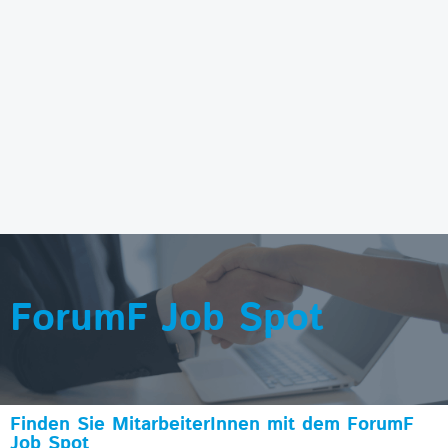
ForumF Job Spot
Finden Sie MitarbeiterInnen mit dem ForumF
Job Spot