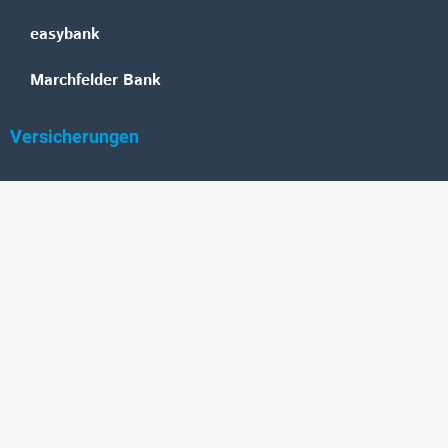
easybank
Marchfelder Bank
Versicherungen
Vienna Insurance Group
UNIQA
Wiener Städtische
Generali
Allianz
GRAWE