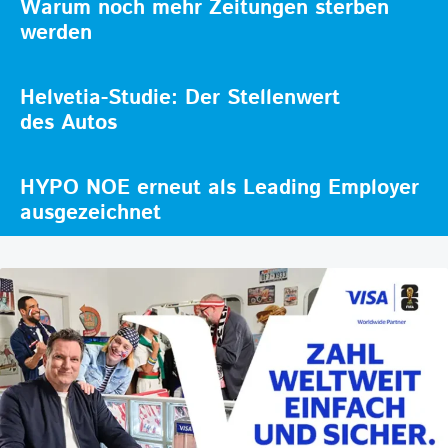
Warum noch mehr Zeitungen sterben
werden
Helvetia-Studie: Der Stellenwert
des Autos
HYPO NOE erneut als Leading Employer
ausgezeichnet