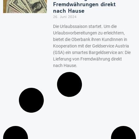
Fremdwährungen direkt
nach Hause
26. Juni 2024
Die Urlaubssaison startet. Um die
Urlaubsvorbereitungen zu erleichtern,
bietet die Oberbank ihren KundInnen in
Kooperation mit der Geldservice Austria
(GSA) ein smartes Bargeldservice an: Die
Lieferung von Fremdwährung direkt
nach Hause.