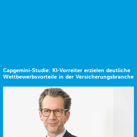
Capgemini-Studie: KI-Vorreiter erzielen deutliche
Wettbewerbsvorteile in der Versicherungsbranche