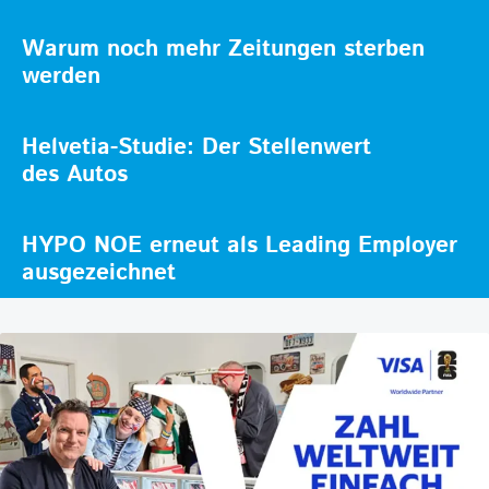
Warum noch mehr Zeitungen sterben
werden
Helvetia-Studie: Der Stellenwert
des Autos
HYPO NOE erneut als Leading Employer
ausgezeichnet