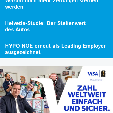
Warum noch mehr Zeitungen sterben
werden
Helvetia-Studie: Der Stellenwert
des Autos
HYPO NOE erneut als Leading Employer
ausgezeichnet