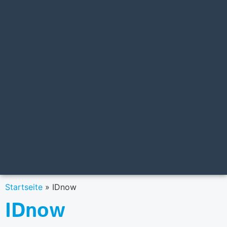
Startseite
»
IDnow
IDnow