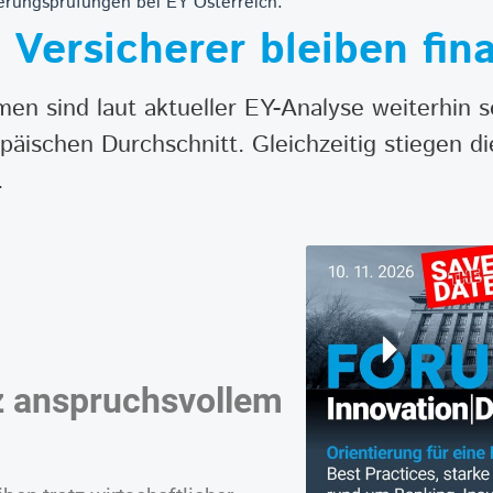
herungsprüfungen bei EY Österreich.
 Versicherer bleiben fina
n sind laut aktueller EY-Analyse weiterhin sol
äischen Durchschnitt. Gleichzeitig stiegen d
.
tz anspruchsvollem