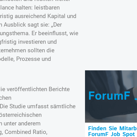
ance halten: leistbaren
ristig ausreichend Kapital und
n Ausblick sagt sie: „Der
rungsthema. Er beeinflusst, wie
fristig investieren und
ternehmen sollten die
odelle, Prozesse und
e veröffentlichten Berichte
ForumF 
schen
Die Studie umfasst sämtliche
österreichischen
en unter anderem
Finden Sie Mitar
g, Combined Ratio,
ForumF Job Spot