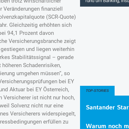
en trotz wirtschaftlicher
r Veränderungen finanziell
 Solvenzkapitalquote (SCR-Quote)
hr. Gleichzeitig erhöhten sich
bei 94,1 Prozent davon
ische Versicherungsbranche zeigt
 gestiegen und liegen weiterhin
rkes Stabilitätssignal – gerade
t höheren Schadenrisiken,
lierung umgehen müssen“, so
 Versicherungsprüfungen bei EY
und Aktuar bei EY Österreich,
TOP-STORIES
 Versicherer ist nicht nur hoch,
weil Solvenz nicht nur eine
Santander Star
ines Versicherers widerspiegelt,
tressbedingungen erfüllen zu
Warum noch me