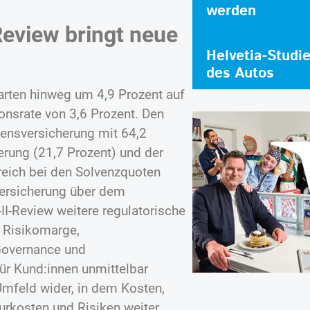
werden
Review bringt neue
Helvetia-Studi
des Autos
arten hinweg um 4,9 Prozent auf
ionsrate von 3,6 Prozent. Den
bensversicherung mit 64,2
erung (21,7 Prozent) und der
reich bei den Solvenzquoten
versicherung über dem
-II-Review weitere regulatorische
, Risikomarge,
 Governance und
ür Kund:innen unmittelbar
 Umfeld wider, in dem Kosten,
rkosten und Risiken weiter