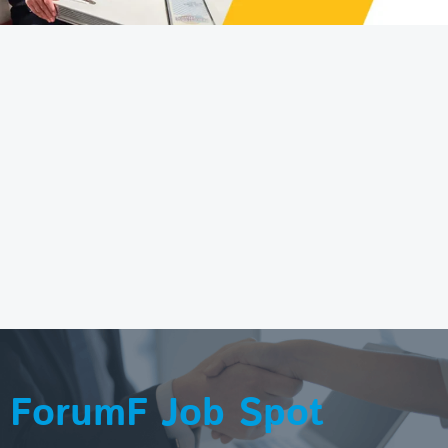
ForumF Job Spot