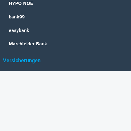
HYPO NOE
bank99
easybank
Marchfelder Bank
Versicherungen
Vienna Insurance Group
UNIQA
Wiener Städtische
Generali
Allianz