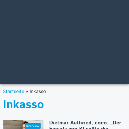
Startseite
»
Inkasso
Inkasso
Dietmar Authried, coeo: „Der