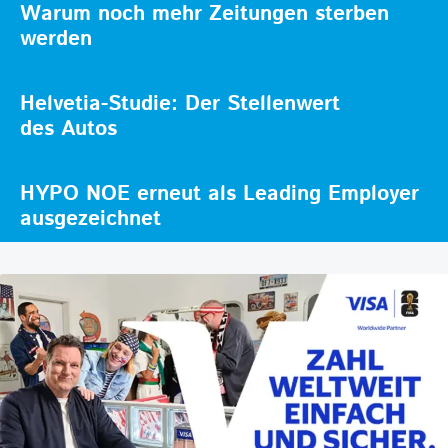
Warum noch mehr Zeitungen sterben
werden
Helvetia-Studie: Der Stellenwert
des Autos
HYPO NOE erneut als Leading Employer
ausgezeichnet