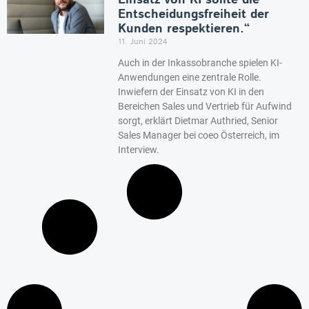
Einsatz von KI sollte die
Entscheidungsfreiheit der
Kunden respektieren.“
11. Juni 2024
Auch in der Inkassobranche spielen KI-
Anwendungen eine zentrale Rolle.
Inwiefern der Einsatz von KI in den
Bereichen Sales und Vertrieb für Aufwind
sorgt, erklärt Dietmar Authried, Senior
Sales Manager bei coeo Österreich, im
Interview.