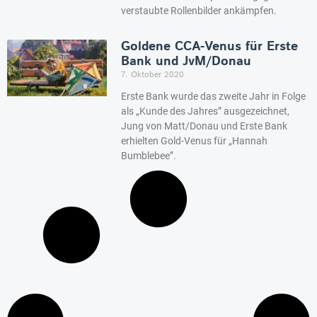
verstaubte Rollenbilder ankämpfen.
Goldene CCA-Venus für Erste
Bank und JvM/Donau
7. Oktober 2020
Erste Bank wurde das zweite Jahr in Folge
als „Kunde des Jahres” ausgezeichnet,
Jung von Matt/Donau und Erste Bank
erhielten Gold-Venus für „Hannah
Bumblebee”.