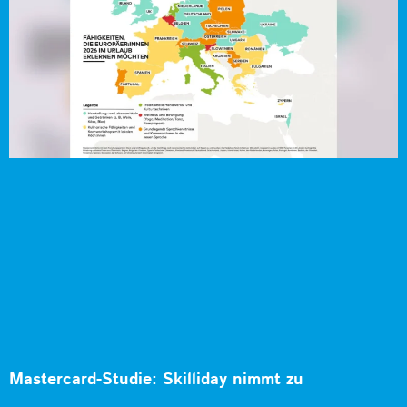
Mastercard-Studie: Skilliday nimmt zu