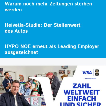
Warum noch mehr Zeitungen sterben
werden
Helvetia-Studie: Der Stellenwert
des Autos
HYPO NOE erneut als Leading Employer
ausgezeichnet