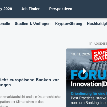
ay 2026
Job-Finder
Perspektiven
onalie
Studien & Umfragen
Kryptowährung
Nachhaltigk
In Koopera
sieht europäische Banken vor
ungen
anzmarktaufsicht und die Österreichische
ration der Klimarisiken in das
ieren.