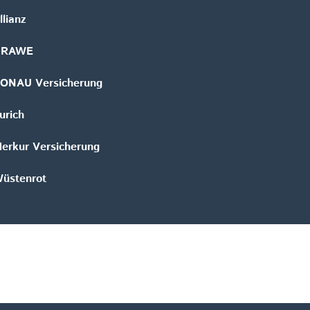
llianz
GRAWE
ONAU Versicherung
urich
erkur Versicherung
üstenrot