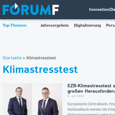
Innovation|D
Top-Themen:
Jahresergebnis
Digitalisierung
Pers
Startseite
»
Klimastresstest
Klimastresstest
EZB-Klimastresstest 
großen Herausforder
8. Juli 2022
Europäische Zentralbank, Fin
Nationalbank werden die Integ
Risikomanagement weiter forc