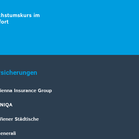
chstumskurs im
fort
rsicherungen
ienna Insurance Group
NIQA
iener Städtische
enerali