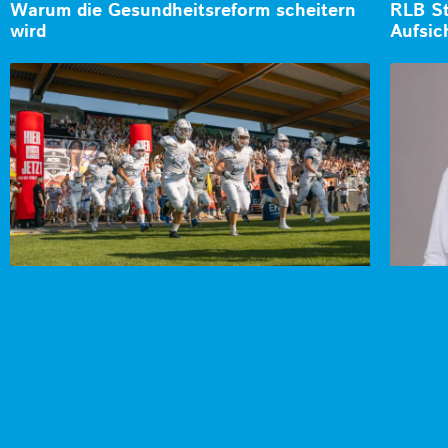
Warum die Gesundheitsreform scheitern
RLB St
wird
Aufsic