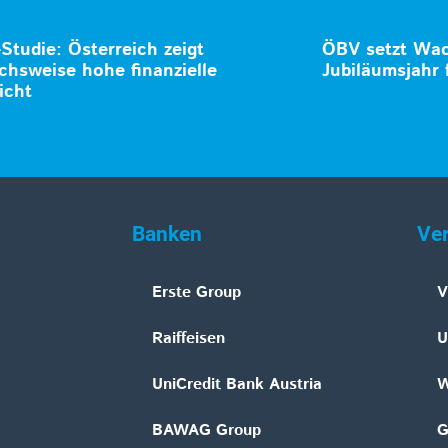
-Studie: Österreich zeigt
ÖBV setzt Wa
ichsweise hohe finanzielle
Jubiläumsjahr 
icht
Banken
Ve
Erste Group
V
Raiffeisen
U
UniCredit Bank Austria
W
BAWAG Group
G