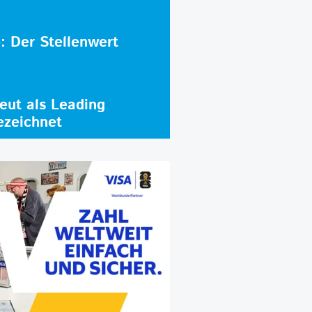
e: Der Stellenwert
ut als Leading
ezeichnet