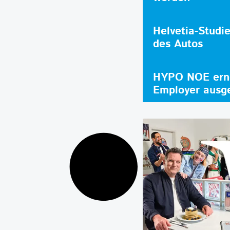
Helvetia-Studi
des Autos
HYPO NOE erne
Employer ausg