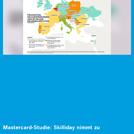
Mastercard-Studie: Skilliday nimmt zu