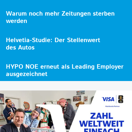
Warum noch mehr Zeitungen sterben
werden
Helvetia-Studie: Der Stellenwert
des Autos
HYPO NOE erneut als Leading Employer
ausgezeichnet