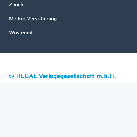
Zurich
Merkur Versicherung
Wüstenrot
©
REGAL Verlagsgesellschaft m.b.H.
Innovation|Day 2026