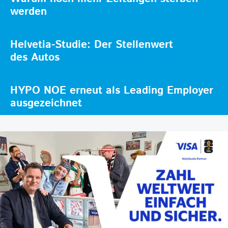
werden
Helvetia-Studie: Der Stellenwert
des Autos
HYPO NOE erneut als Leading Employer
ausgezeichnet