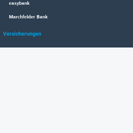
easybank
Marchfelder Bank
Versicherungen
Vienna Insurance Group
UNIQA
Wiener Städtische
Generali
Allianz
GRAWE
DONAU Versicherung