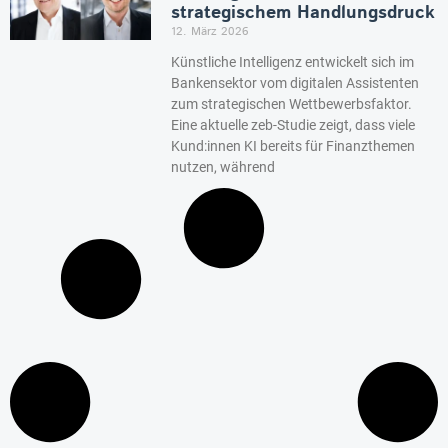
strategischem Handlungsdruck
12. März 2026
Künstliche Intelligenz entwickelt sich im
Bankensektor vom digitalen Assistenten
zum strategischen Wettbewerbsfaktor.
Eine aktuelle zeb-Studie zeigt, dass viele
Kund:innen KI bereits für Finanzthemen
nutzen, während