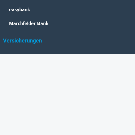
easybank
Marchfelder Bank
Versicherungen
Vienna Insurance Group
UNIQA
Wiener Städtische
Generali
Allianz
GRAWE