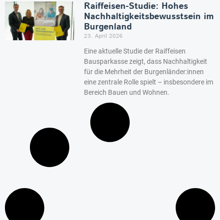
Raiffeisen-Studie: Hohes
Nachhaltigkeitsbewusstsein im
Burgenland
23. April 2026
Eine aktuelle Studie der Raiffeisen
Bausparkasse zeigt, dass Nachhaltigkeit
für die Mehrheit der Burgenländer:innen
eine zentrale Rolle spielt – insbesondere im
Bereich Bauen und Wohnen.