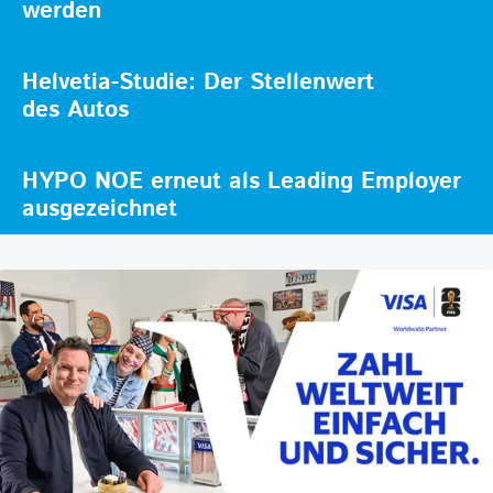
werden
Helvetia-Studie: Der Stellenwert
des Autos
HYPO NOE erneut als Leading Employer
ausgezeichnet