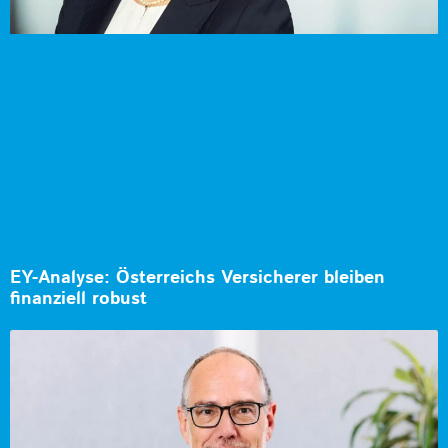
EY-Analyse: Österreichs Versicherer bleiben
finanziell robust