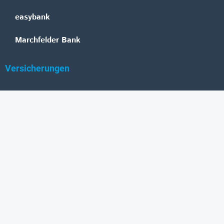
easybank
Marchfelder Bank
Versicherungen
Vienna Insurance Group
UNIQA
Wiener Städtische
Generali
Allianz
GRAWE