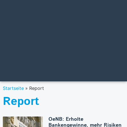
Startseite
»
Report
Report
OeNB: Erholte
Bankengewinne, mehr Risiken