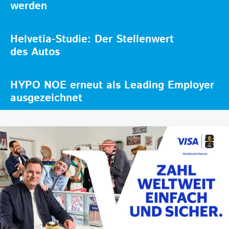
werden
Helvetia-Studie: Der Stellenwert
des Autos
HYPO NOE erneut als Leading Employer
ausgezeichnet