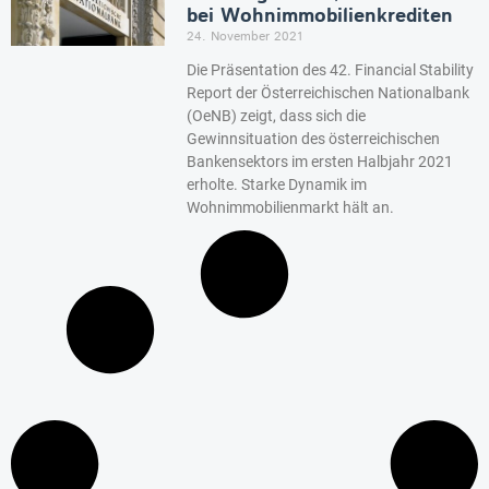
bei Wohnimmobilienkrediten
24. November 2021
Die Präsentation des 42. Financial Stability
Report der Österreichischen Nationalbank
(OeNB) zeigt, dass sich die
Gewinnsituation des österreichischen
Bankensektors im ersten Halbjahr 2021
erholte. Starke Dynamik im
Wohnimmobilienmarkt hält an.