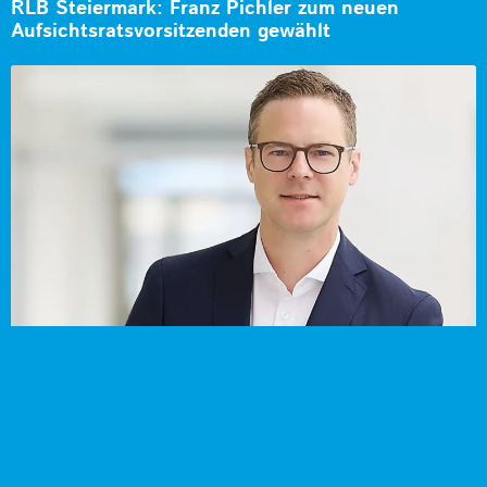
RLB Steiermark: Franz Pichler zum neuen
Aufsichtsratsvorsitzenden gewählt