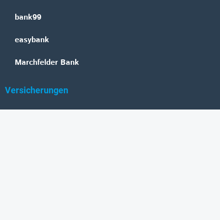
bank99
easybank
Marchfelder Bank
Versicherungen
Vienna Insurance Group
UNIQA
Wiener Städtische
Generali
Allianz