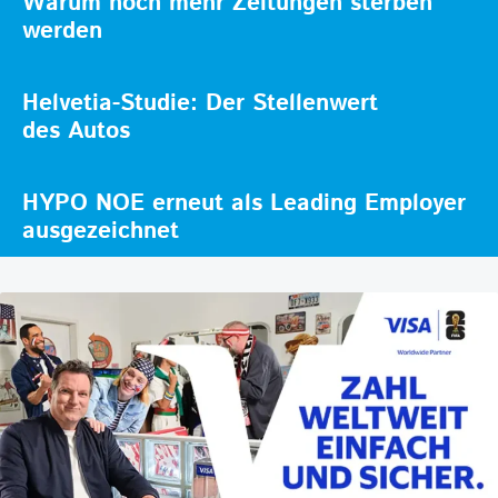
Warum noch mehr Zeitungen sterben
werden
Helvetia-Studie: Der Stellenwert
des Autos
HYPO NOE erneut als Leading Employer
ausgezeichnet