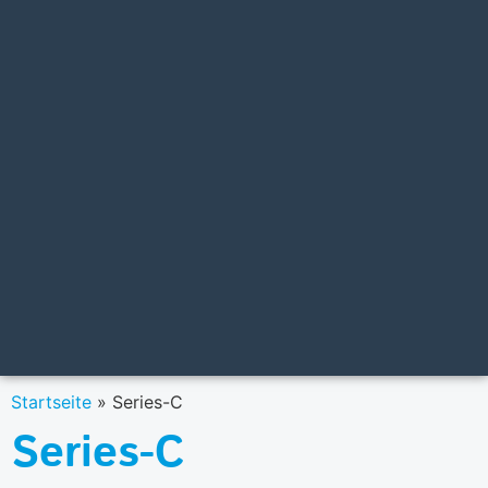
Startseite
»
Series-C
Series-C