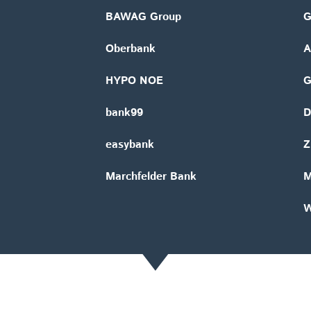
BAWAG Group
G
Oberbank
A
HYPO NOE
bank99
D
easybank
Z
Marchfelder Bank
M
W