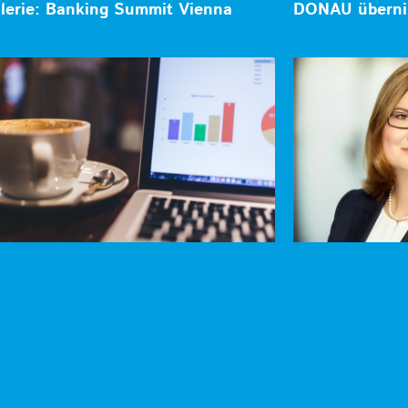
lerie: Banking Summit Vienna
DONAU überni