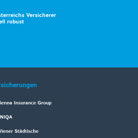
terreichs Versicherer
ell robust
rsicherungen
ienna Insurance Group
NIQA
iener Städtische