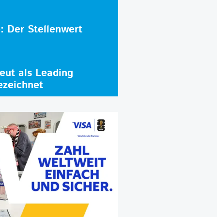
e: Der Stellenwert
ut als Leading
ezeichnet