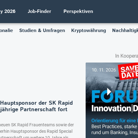
ay 2026
Job-Finder
Perspektiven
onalie
Studien & Umfragen
Kryptowährung
Nachhaltigk
In Koopera
t Hauptsponsor der SK Rapid
jährige Partnerschaft fort
 neuen SK Rapid Frauenteams sowie der
erhin Hauptsponsor des Rapid Special
tnerschaft um weitere 10 Jahre als