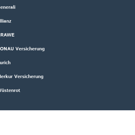
enerali
llianz
GRAWE
ONAU Versicherung
urich
erkur Versicherung
üstenrot