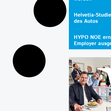
Helvetia-Studi
des Autos
HYPO NOE erne
Employer ausg