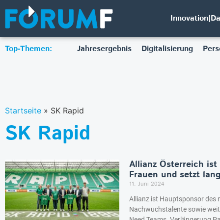
Innovation|D
Top-Themen:
Jahresergebnis
Digitalisierung
Pers
Startseite
»
SK Rapid
SK Rapid
Allianz Österreich is
Frauen und setzt lang
11. Juni 2024
Allianz ist Hauptsponsor des
Nachwuchstalente sowie weit
Need Teams. Verlängerung Par