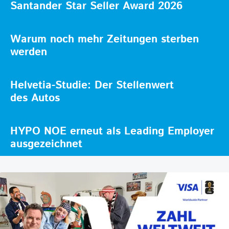
Santander Star Seller Award 2026
Warum noch mehr Zeitungen sterben
werden
Helvetia-Studie: Der Stellenwert
des Autos
HYPO NOE erneut als Leading Employer
ausgezeichnet