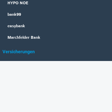
HYPO NOE
bank99
easybank
Marchfelder Bank
Versicherungen
Vienna Insurance Group
UNIQA
Wiener Städtische
Generali
Allianz