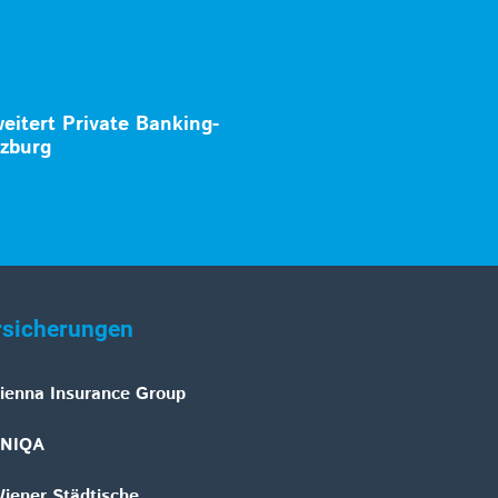
eitert Private Banking-
lzburg
rsicherungen
ienna Insurance Group
NIQA
iener Städtische