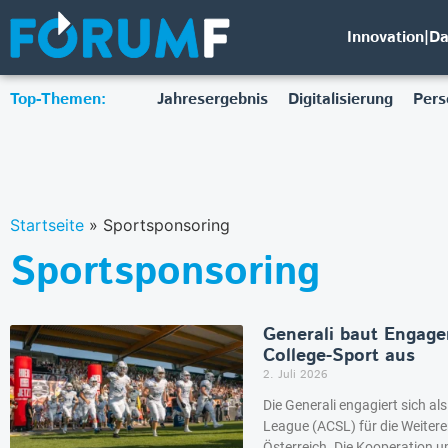
Innovation|D
Top-Themen:
Jahresergebnis
Digitalisierung
Pers
Startseite
»
Sportsponsoring
Sportsponsoring
Generali baut Engage
College-Sport aus
2. Juli 2026
Die Generali engagiert sich al
League (ACSL) für die Weitere
Österreich. Die Kooperation 