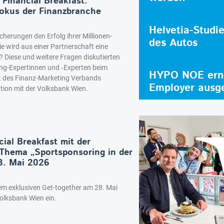
Financial Breakfast:
okus der Finanzbranche
Helvetia-Studi
herungen den Erfolg ihrer Millionen-
des Autos
ie wird aus einer Partnerschaft eine
? Diese und weitere Fragen diskutierten
ng-Expertinnen und ‑Experten beim
HYPO NOE erne
st des Finanz-Marketing Verbands
Employer ausg
tion mit der Volksbank Wien.
ial Breakfast mit der
Thema „Sportsponsoring in der
8. Mai 2026
em exklusiven Get-together am 28. Mai
olksbank Wien ein.