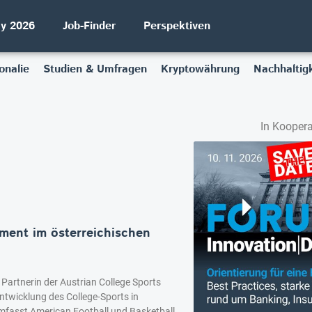
ay 2026
Job-Finder
Perspektiven
onalie
Studien & Umfragen
Kryptowährung
Nachhaltigk
In Koopera
ment im österreichischen
s Partnerin der Austrian College Sports
ntwicklung des College-Sports in
umfasst American Football und Basketball