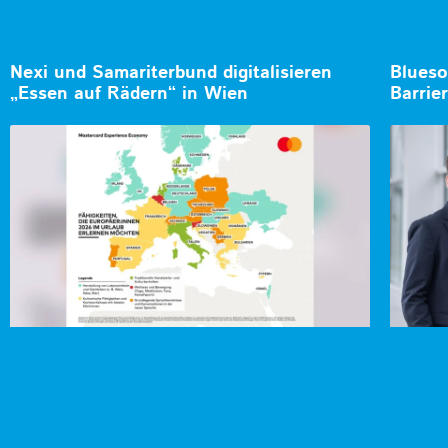
Nexi und Samariterbund digitalisieren
Blueso
„Essen auf Rädern“ in Wien
Barrie