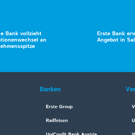
e Bank vollzieht
Erste Bank erw
tionenwechsel an
Angebot in Sa
ehmensspitze
Banken
Ve
Erste Group
V
Raiffeisen
U
UniCredit Bank Austria
W