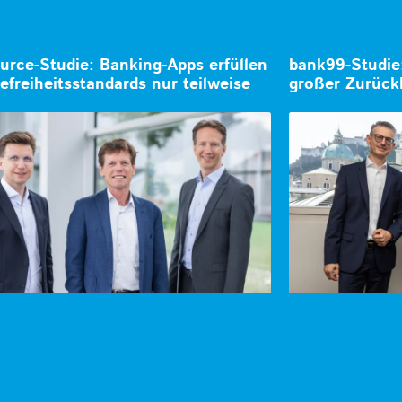
urce-Studie: Banking-Apps erfüllen
bank99-Studie
refreiheitsstandards nur teilweise
großer Zurüc