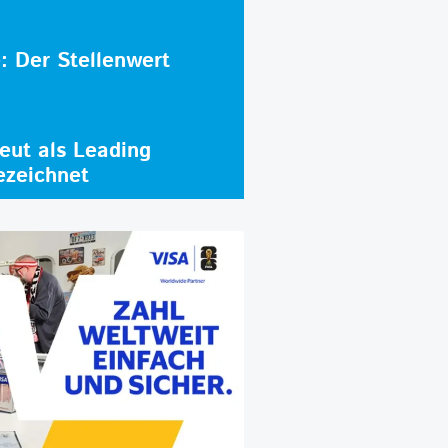
e: Der Stellenwert
ut als Leading
ezeichnet