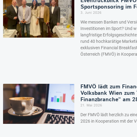
Eventrückblick FMVÖ 
Sportsponsoring im F
3. Juni 2026
Wie messen Banken und Versic
Investitionen im Sport? Und w
langfristige Erfolgsgeschichte
rund 40 hochkarätige Marketi
exklusiven Financial Breakfa
Österreich (FMVÖ) in Koopera
FMVÖ lädt zum Financ
Volksbank Wien zum 
Finanzbranche“ am 2
21. Mai 2026
Der FMVÖ lädt herzlich zu ein
2026 in Kooperation mit der V