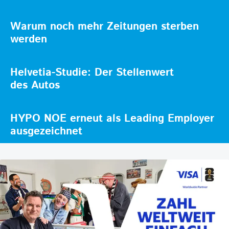
Warum noch mehr Zeitungen sterben
werden
Helvetia-Studie: Der Stellenwert
des Autos
HYPO NOE erneut als Leading Employer
ausgezeichnet