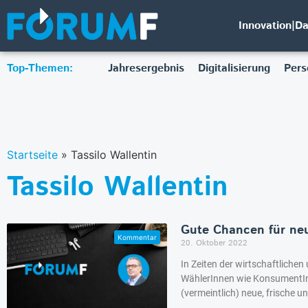
Innovation|D
Top-Themen:
Jahresergebnis
Digitalisierung
Pers
Startseite
»
Tassilo Wallentin
Tassilo Wallentin
Gute Chancen für ne
20. Oktober 2022
In Zeiten der wirtschaftlichen
WählerInnen wie KonsumentI
(vermeintlich) neue, frische 