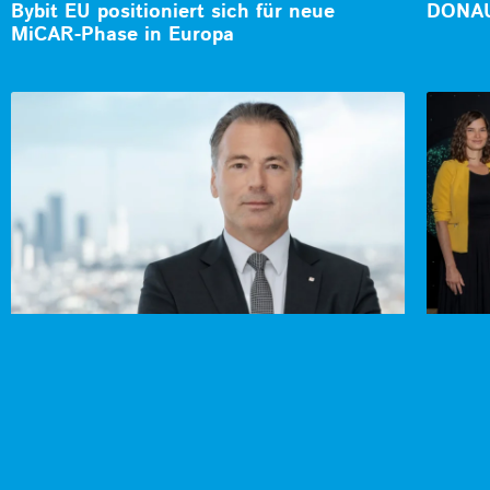
Bybit EU positioniert sich für neue
DONAU
MiCAR-Phase in Europa