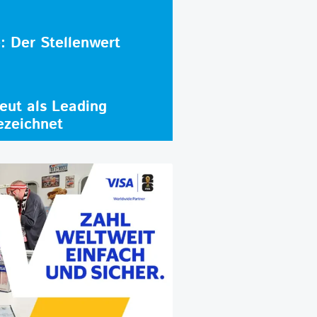
e: Der Stellenwert
ut als Leading
ezeichnet