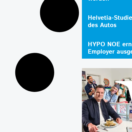
Helvetia-Studi
des Autos
HYPO NOE erne
Employer ausg