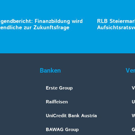
gendbericht: Finanzbildung wird
RLB Steiermar
gendliche zur Zukunftsfrage
Aufsichtsratsv
Banken
Ve
Erste Group
V
Raiffeisen
U
UniCredit Bank Austria
W
BAWAG Group
G