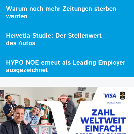
Warum noch mehr Zeitungen sterben
werden
Helvetia-Studie: Der Stellenwert
des Autos
HYPO NOE erneut als Leading Employer
ausgezeichnet