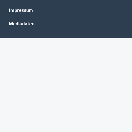
Impressum
Mediadaten
Banken
Erste Group
Raiffeisen
UniCredit Bank Austria
BAWAG Group
Oberbank
HYPO NOE