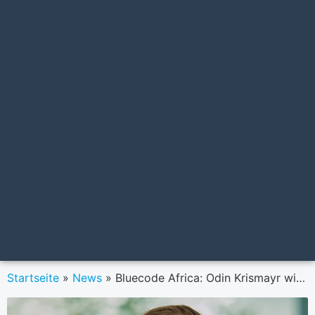
Startseite
»
News
»
Bluecode Africa: Odin Krismayr wird Managing Director