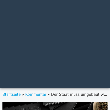
Startseite
»
Kommentar
»
Der Staat muss umgebaut werden, aber rasch bitte!