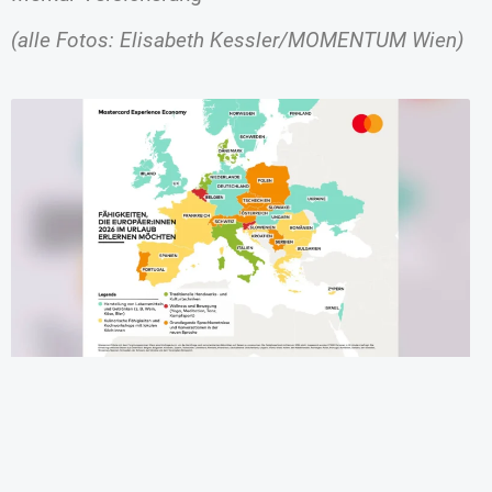
(alle Fotos: Elisabeth Kessler/MOMENTUM Wien)