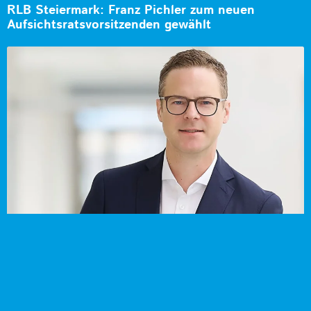
RLB Steiermark: Franz Pichler zum neuen
Aufsichtsratsvorsitzenden gewählt