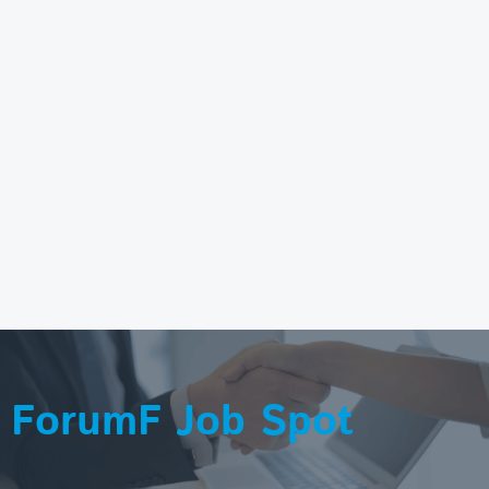
ForumF Job Spot