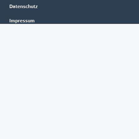
Datenschutz
Impressum
Mediadaten
Banken
Erste Group
Raiffeisen
UniCredit Bank Austria
BAWAG Group
Oberbank