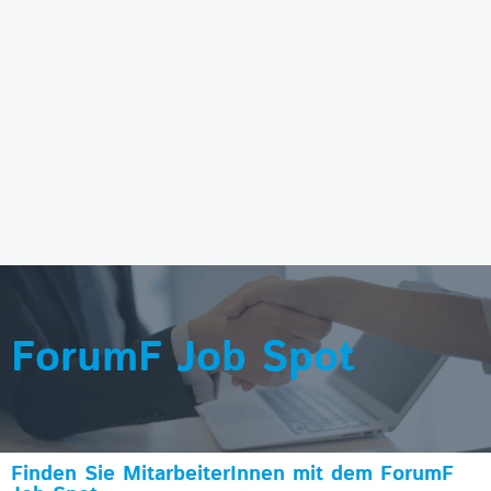
ForumF Job Spot
Finden Sie MitarbeiterInnen mit dem ForumF