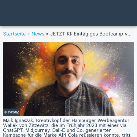
Startseite
»
News
»
JETZT KI: Eintägiges Bootcamp vermittelt Marketing- und Werbeprofis die wichtigsten Skills für die Arbeit mit KI-Tools
© WvonZ
Maik Ignaszak, Kreativkopf der Hamburger Werbeagentur
Wallek von Zitzewitz, die im Frühjahr 2023 mit einer via
ChatGPT, Midjourney, Dall-E und Co. generierten
Kampagne für die Marke Afri Cola reüssieren konnte, tritt