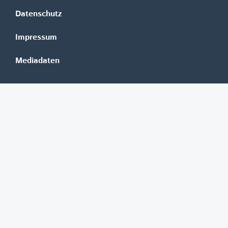
Datenschutz
Impressum
Mediadaten
Banken
Erste Group
Raiffeisen
UniCredit Bank Austria
BAWAG Group
Oberbank