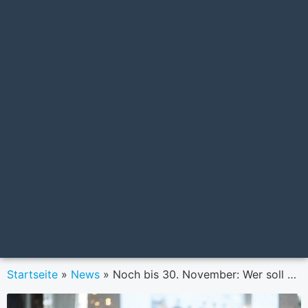
Startseite
»
News
»
Noch bis 30. November: Wer soll beim Finance Marketer of the year 2023 nominiert werden?