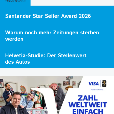
TOP-STORIES
Santander Star Seller Award 2026
Warum noch mehr Zeitungen sterben
werden
Helvetia-Studie: Der Stellenwert
des Autos