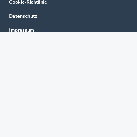
Cookie-Richtlinie
Datenschutz
Impressum
Mediadaten
Banken
Erste Group
Raiffeisen
UniCredit Bank Austria
BAWAG Group
Oberbank