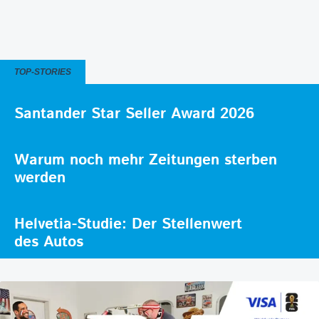
TOP-STORIES
Santander Star Seller Award 2026
Warum noch mehr Zeitungen sterben
werden
Helvetia-Studie: Der Stellenwert
des Autos