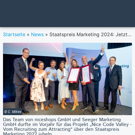
Startseite
»
News
»
Staatspreis Marketing 2024: Jetzt in sechs Kategorien und drei Sonderkategorien einreichen
© C. Mikes
Das Team von niceshops GmbH und Seeger Marketing
GmbH durfte im Vorjahr für das Projekt „Nice Code Valley -
Vom Recruiting zum Attracting“ über den Staatspreis
Marketing 2022 jubeln.