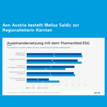
Aon Austria bestellt Melisa Saldic zur
Regionalleiterin Kärnten