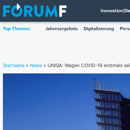
Innovation|D
Top-Themen:
Jahresergebnis
Digitalisierung
Pers
Startseite
»
News
»
UNIQA: Wegen COVID-19 erstmals seit