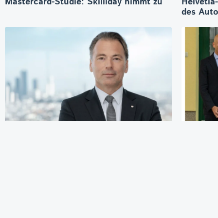
Mastercard-Studie: Skilliday nimmt zu
Helvetia
des Aut