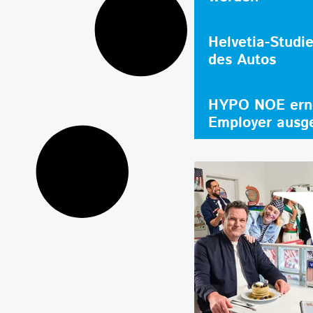
Helvetia-Studi
des Autos
HYPO NOE erne
Employer ausg