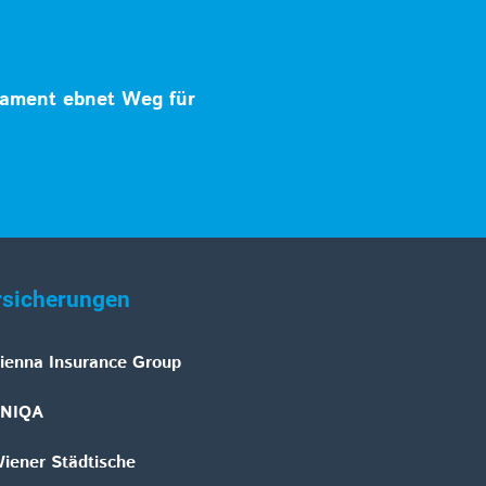
ament ebnet Weg für
rsicherungen
ienna Insurance Group
NIQA
iener Städtische