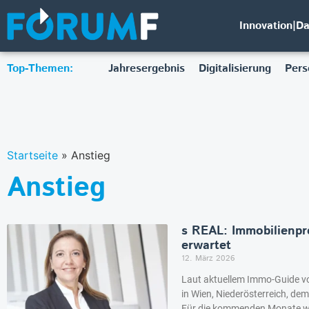
Innovation|D
Top-Themen:
Jahresergebnis
Digitalisierung
Pers
Startseite
»
Anstieg
Anstieg
s REAL: Immobilienpre
erwartet
12. März 2026
Laut aktuellem Immo-Guide vo
in Wien, Niederösterreich, dem
Für die kommenden Monate wi