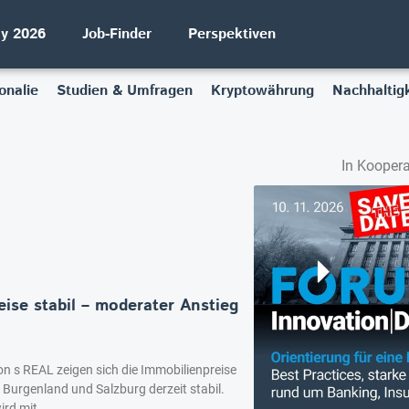
ay 2026
Job-Finder
Perspektiven
onalie
Studien & Umfragen
Kryptowährung
Nachhaltigk
In Koopera
ise stabil – moderater Anstieg
n s REAL zeigen sich die Immobilienpreise
 Burgenland und Salzburg derzeit stabil.
rd mit