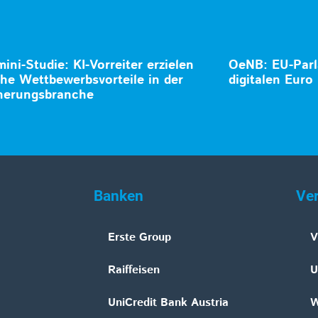
ini-Studie: KI-Vorreiter erzielen
OeNB: EU-Parl
che Wettbewerbsvorteile in der
digitalen Euro
herungsbranche
Banken
Ve
Erste Group
V
Raiffeisen
U
UniCredit Bank Austria
W