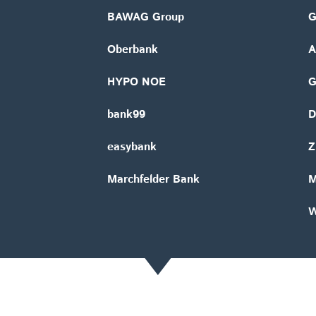
BAWAG Group
G
Oberbank
A
HYPO NOE
bank99
D
easybank
Z
Marchfelder Bank
M
W