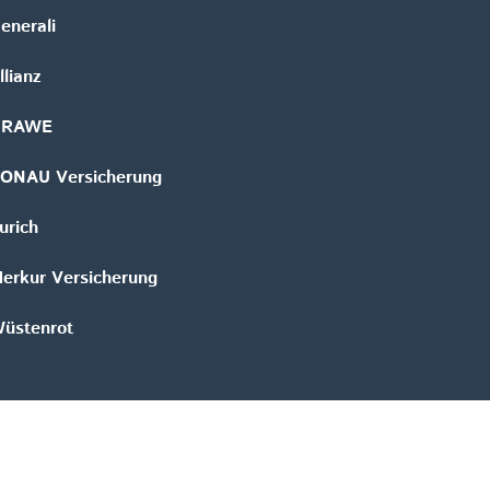
enerali
llianz
GRAWE
ONAU Versicherung
urich
erkur Versicherung
üstenrot