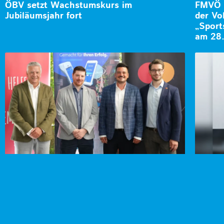
ÖBV setzt Wachstumskurs im
FMVÖ l
Jubiläumsjahr fort
der V
„Sport
am 28