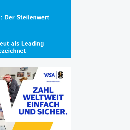
e: Der Stellenwert
ut als Leading
ezeichnet